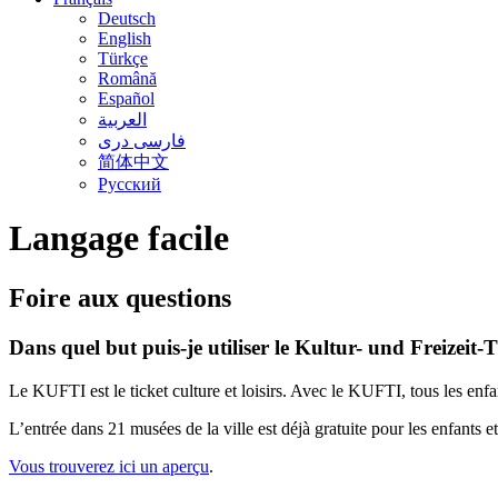
Deutsch
English
Türkçe
Română
Español
العربية
فارسی دری
简体中文
Русский
Langage facile
Foire aux questions
Dans quel but puis-je utiliser le Kultur- und Freizeit-T
Le KUFTI est le ticket culture et loisirs. Avec le KUFTI, tous les enfan
L’entrée dans 21 musées de la ville est déjà gratuite pour les enfants e
Vous trouverez ici un aperçu
.