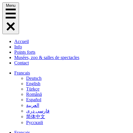
Menu
Accueil
Info
Points forts
Musées, zoo & salles de spectacles
Contact
Français
Deutsch
English
Türkçe
Română
Español
العربية
فارسی دری
简体中文
Русский
Français