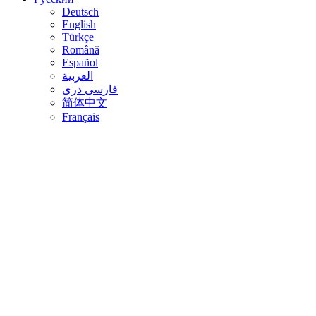
Deutsch
English
Türkçe
Română
Español
العربية
فارسی دری
简体中文
Français
Музей Струвельпетера
Foto: Uwe Dettmer,
querSTM_beide Häuser_©Uwe Dettmar
photo: Uwe Dettmer, © Struwwelpeter-Museum
Foto: Uwe Dettmer, © Struwwelpeter-Museum
querSTM_Foyer_©Uwe Dettmar
photo: Uwe Dettmer, © Struwwelpeter-Museum