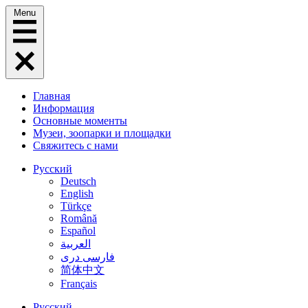
Menu
Главная
Информация
Основные моменты
Музеи, зоопарки и площадки
Свяжитесь с нами
Русский
Deutsch
English
Türkçe
Română
Español
العربية
فارسی دری
简体中文
Français
Русский